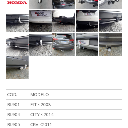
COD.
MODELO
BL901
FIT <2008
BL904
CITY <2014
BL905
CRV <2011