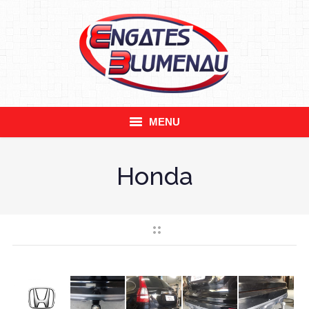
MENU
Empresa
Honda
Engates
Acessórios
Transbikes
Contato