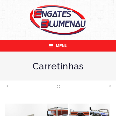
MENU
Empresa
Carretinhas
Engates
Acessórios
Transbikes
Contato